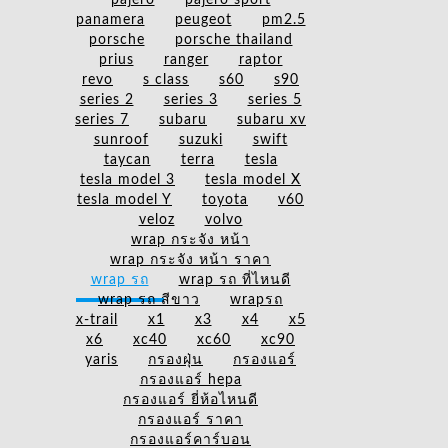
pajero
pajero sport
panamera
peugeot
pm2.5
porsche
porsche thailand
prius
ranger
raptor
revo
s class
s60
s90
series 2
series 3
series 5
series 7
subaru
subaru xv
sunroof
suzuki
swift
taycan
terra
tesla
tesla model 3
tesla model X
tesla model Y
toyota
v60
veloz
volvo
wrap กระจัง หน้า
wrap กระจัง หน้า ราคา
wrap รถ
wrap รถ ที่ไหนดี
wrap รถ สีขาว
wrapรถ
x-trail
x1
x3
x4
x5
x6
xc40
xc60
xc90
yaris
กรองฝุ่น
กรองแอร์
กรองแอร์ hepa
กรองแอร์ ยี่ห้อไหนดี
กรองแอร์ ราคา
กรองแอร์คาร์บอน