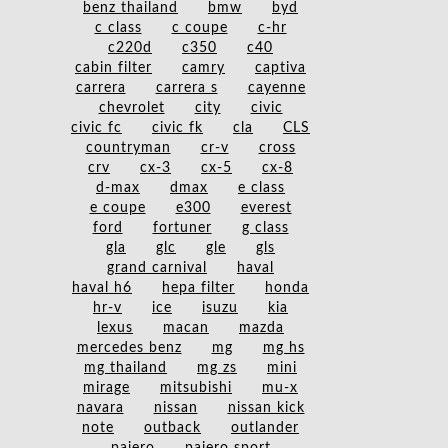
benz thailand
bmw
byd
c class
c coupe
c-hr
c220d
c350
c40
cabin filter
camry
captiva
carrera
carrera s
cayenne
chevrolet
city
civic
civic fc
civic fk
cla
CLS
countryman
cr-v
cross
crv
cx-3
cx-5
cx-8
d-max
dmax
e class
e coupe
e300
everest
ford
fortuner
g class
gla
glc
gle
gls
grand carnival
haval
haval h6
hepa filter
honda
hr-v
ice
isuzu
kia
lexus
macan
mazda
mercedes benz
mg
mg hs
mg thailand
mg zs
mini
mirage
mitsubishi
mu-x
navara
nissan
nissan kick
note
outback
outlander