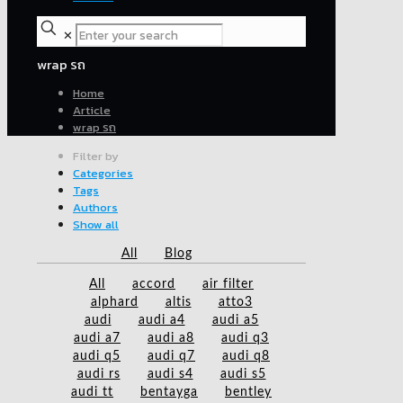
✕
wrap รถ
Home
Article
wrap รถ
Filter by
Categories
Tags
Authors
Show all
All
Blog
All
accord
air filter
alphard
altis
atto3
audi
audi a4
audi a5
audi a7
audi a8
audi q3
audi q5
audi q7
audi q8
audi rs
audi s4
audi s5
audi tt
bentayga
bentley