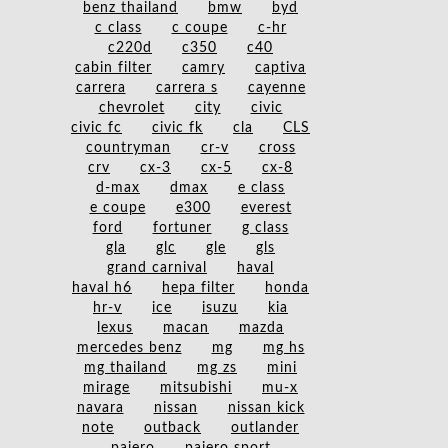
benz thailand
bmw
byd
c class
c coupe
c-hr
c220d
c350
c40
cabin filter
camry
captiva
carrera
carrera s
cayenne
chevrolet
city
civic
civic fc
civic fk
cla
CLS
countryman
cr-v
cross
crv
cx-3
cx-5
cx-8
d-max
dmax
e class
e coupe
e300
everest
ford
fortuner
g class
gla
glc
gle
gls
grand carnival
haval
haval h6
hepa filter
honda
hr-v
ice
isuzu
kia
lexus
macan
mazda
mercedes benz
mg
mg hs
mg thailand
mg zs
mini
mirage
mitsubishi
mu-x
navara
nissan
nissan kick
note
outback
outlander