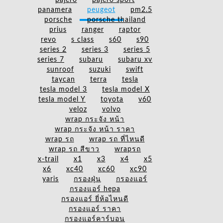
pajero
pajero sport
panamera
peugeot
pm2.5
porsche
porsche thailand
prius
ranger
raptor
revo
s class
s60
s90
series 2
series 3
series 5
series 7
subaru
subaru xv
sunroof
suzuki
swift
taycan
terra
tesla
tesla model 3
tesla model X
tesla model Y
toyota
v60
veloz
volvo
wrap กระจัง หน้า
wrap กระจัง หน้า ราคา
wrap รถ
wrap รถ ที่ไหนดี
wrap รถ สีขาว
wrapรถ
x-trail
x1
x3
x4
x5
x6
xc40
xc60
xc90
yaris
กรองฝุ่น
กรองแอร์
กรองแอร์ hepa
กรองแอร์ ยี่ห้อไหนดี
กรองแอร์ ราคา
กรองแอร์คาร์บอน