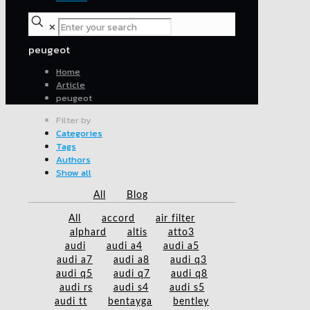
✕
peugeot
Home
Article
peugeot
Filter by
Categories
Tags
Authors
Show all
All
Blog
All
accord
air filter
alphard
altis
atto3
audi
audi a4
audi a5
audi a7
audi a8
audi q3
audi q5
audi q7
audi q8
audi rs
audi s4
audi s5
audi tt
bentayga
bentley