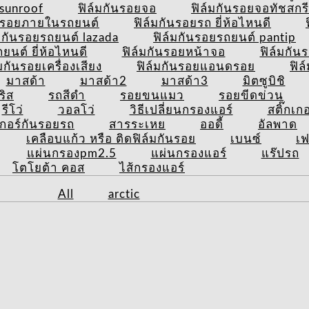
ยsunroof
ฟิล์มกันรอยจอ
ฟิล์มกันรอยจอทัชสกร
ันรอยภายในรถยนต์
ฟิล์มกันรอยรถ ยี่ห้อไหนดี
์มกันรอยรถยนต์ lazada
ฟิล์มกันรอยรถยนต์ pantip
นต์ ยี่ห้อไหนดี
ฟิล์มกันรอยหน้าจอ
ฟิล์มกัน
์มกันรอยเครื่องเสียง
ฟิล์มกันรอยแอนดรอย
ฟิล
มาสด้า
มาสด้า2
มาสด้า3
มิตซูบิชิ
ริส
รถสีดำ
รอยขนแมว
รอยขีดข่วน
รีโว่
วอลโว่
วิธีเปลี่ยนกรองแอร์
สติ๊กเก
เกอร์กันรอยรถ
สารระเหย
ออดี้
อัลพาด
เคลือบแก้ว หรือ ติดฟิล์มกันรอย
เบนซ์
เฟ
แผ่นกรองpm2.5
แผ่นกรองแอร์
แร๊ปรถ
โตโยต้า คอส
ไส้กรองแอร์
All
arctic