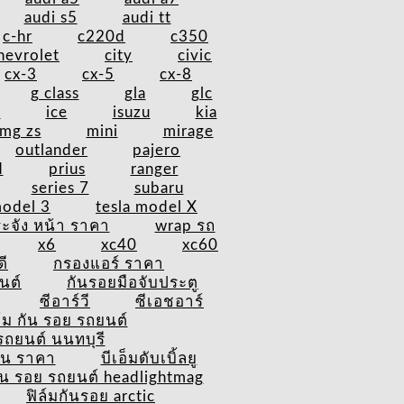
audi s5
audi tt
c-hr
c220d
c350
hevrolet
city
civic
cx-3
cx-5
cx-8
g class
gla
glc
v
ice
isuzu
kia
mg zs
mini
mirage
outlander
pajero
d
prius
ranger
series 7
subaru
model 3
tesla model X
ะจัง หน้า ราคา
wrap รถ
x6
xc40
xc60
ดี
กรองแอร์ ราคา
นต์
กันรอยมือจับประตู
ซีอาร์วี
ซีเอชอาร์
ล์ม กัน รอย รถยนต์
รถยนต์ นนทบุรี
ัน ราคา
บีเอ็มดับเบิ้ลยู
กัน รอย รถยนต์ headlightmag
ฟิล์มกันรอย arctic