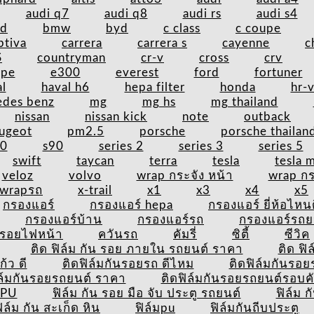
audi q7
audi q8
audi rs
audi s4
nd
bmw
byd
c class
c coupe
ptiva
carrera
carrera s
cayenne
c
S
countryman
cr-v
cross
crv
upe
e300
everest
ford
fortuner
l
haval h6
hepa filter
honda
hr-
edes benz
mg
mg hs
mg thailand
nissan
nissan kick
note
outback
ugeot
pm2.5
porsche
porsche thailan
60
s90
series 2
series 3
series 5
swift
taycan
terra
tesla
tesla 
veloz
volvo
wrap กระจัง หน้า
wrap กร
wrapรถ
x-trail
x1
x3
x4
x5
กรองแอร์
กรองแอร์ hepa
กรองแอร์ ยี่ห้อไหน
กรองแอร์บ้าน
กรองแอร์รถ
กรองแอร์รถย
นรอยไฟหน้า
ควันรถ
คัมรี่
ซิตี้
ซีวิค
ติด ฟิล์ม กัน รอย ภายใน รถยนต์ ราคา
ติด ฟิ
้ว ดี
ติดฟิล์มกันรอยรถ ดีไหม
ติดฟิล์มกันรอย
ิล์มกันรอยรถยนต์ ราคา
ติดฟิล์มกันรอยรถยนต์รอบค
TPU
ฟิล์ม กัน รอย มือ จับ ประตู รถยนต์
ฟิล์ม 
ิล์ม กัน สะเก็ด หิน
ฟิล์มpu
ฟิล์มกันถีบประตู