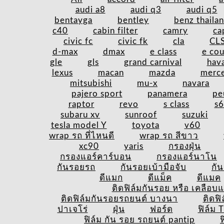
audi a8
audi q3
audi q5
bentayga
bentley
benz thaila
c40
cabin filter
camry
ca
civic fc
civic fk
cla
CL
d-max
dmax
e class
e co
gle
gls
grand carnival
hava
lexus
macan
mazda
merc
mitsubishi
mu-x
navara
pajero sport
panamera
pe
raptor
revo
s class
s
subaru xv
sunroof
suzuki
tesla model Y
toyota
v60
wrap รถ ที่ไหนดี
wrap รถ สีขาว
xc90
yaris
กรองฝุ่น
กรองแอร์คาร์บอน
กรองแอร์นาโน
กันรอยรถ
กันรอยเบ้ามือจับ
กั
ดีแมก
ดีแม็ค
ดีแมค
ติดฟิล์มกันรอย หรือ เคลือบแก
ติดฟิล์มกันรอยรถยนต์ บางนา
ติดฟ
ปาเจโร่
ฝุ่น
ฟอร์ด
ฟิล์ม 
ฟิล์ม กัน รอย รถยนต์ pantip
ฟ