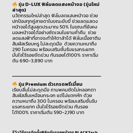
รุ่น D-LUX ฟิล์มลดแสงหน้าจอ (รุ่นใหม่
ล่าสุด)
นวัตกรรมใหม่ล่าสุด ฟิล์มลดแสงหน้าจอ ช่วย
ปกป้องทุกคู่สายตาในขณะขับขี่ ช่วยลดแสดง
หน้าจอได้สูงสุดประมาณ 50% ในขณะที่ยังคง
มองหน้าจอได้อย่างชัดเจนในยามค่ำคืน ช่วย
ลดแสงฟ้าที่อาจจะทำให้ตาล้าได้ ฟิล์มเนื้อซาติน
สัมผัสเรียบหรู ไม่สะดุดมือ ด้วยความหนาถึง
290 ไมครอน พร้อมเสริมชั้นรับแรงกระแทก
มั่นใจไร้รอยขีดข่วน กันรอยได้100% ราคาเริ่ม
ต้น 690-3,890 บาท
รุ่น Premium ตัวเกรดพรีเมี่ยม
เรียบลื่นไม่สะดุดมือ ภามพคมชัดไม่หลอกตา
สัมผัสลื่นเหมือนกระจก แต่ไม่แตกหัก ด้วย
ความหนาถึง 300 ไมครอน พร้อมเสริมชั้นรับ
แรงกระแทก มั่นใจไร้รอยขีดข่วน กันรอย
ได้100% ราคาเริ่มต้น 590-2,190 บาท
รีวิววิธีการติดตั้งฟิล์มกันรอยหน้าจอ BLACKTech