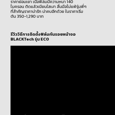
ราคาย่อมเยา เนื้อฟิล์มมีความหนา 140
ไมครอน ติดแล้วเนียนใสเงา ลื่นมือไม่แพ้รุ่นพี่ๆ
ที่สำคัญราคาน่ารัก น่าคบอีกด้วย ในราคาเริ่ม
ต้น 350-1,290 บาท
รีวิววิธีการติดตั้งฟิล์มกันรอยหน้าจอ
BLACKTech รุ่น ECO