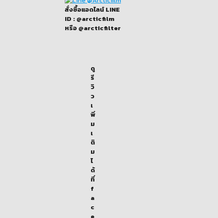
สั่งซื้อแอดไลน์ LINE
ID : @arcticfilm
หรือ @arcticfilter
ดู
รี
วิ
ว
เ
พิ่
ม
เ
ติ
ม
ไ
ด้
ที่
f
a
c
e