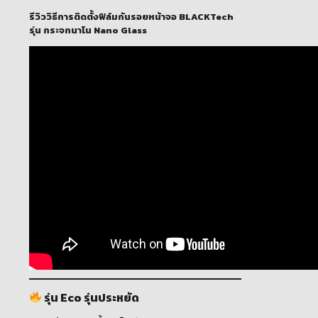
รีวิววิธีการติดตั้งฟิล์มกันรอยหน้าจอ BLACKTech
รุ่น กระจกนาโน Nano Glass
รุ่น Eco รุ่นประหยัด