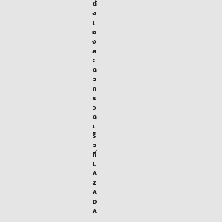
ตั้
ง
เ
อ
ง
ส
ะ
ด
ว
ก
ร
ว
ด
เ
ร็
ว
ที่
L
A
Z
A
D
A