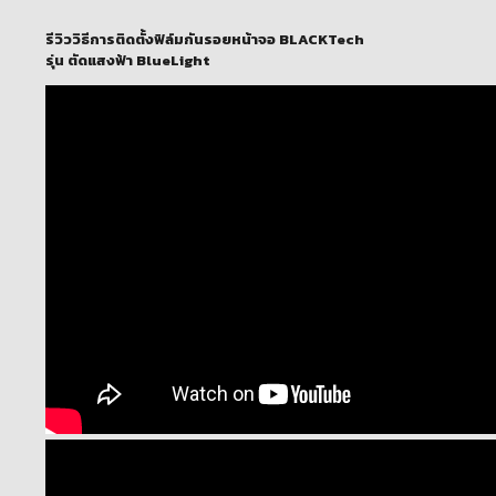
รีวิววิธีการติดตั้งฟิล์มกันรอยหน้าจอ BLACKTech
รุ่น ตัดแสงฟ้า BlueLight