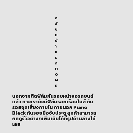
ก
ลั
บ
ห
น้
า
แ
ร
ก
H
O
M
E
นอกจากติดฟิล์มกันรอยหน้าจอรถยนต์
แล้ว ทางเรายังมีฟิล์มรอยเรือนไมล์ กัน
รอยจุดเสี่ยงภายใน ภายนอก Piano
Black กันรอยมือจับประตู ลูกค้าสามารถ
กดดูรีวิวต่างๆเพิ่มเติมได้ที่รูปด้านล่างได้
เลย