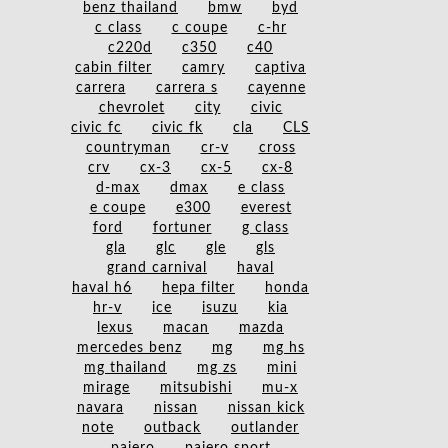
benz thailand
bmw
byd
c class
c coupe
c-hr
c220d
c350
c40
cabin filter
camry
captiva
carrera
carrera s
cayenne
chevrolet
city
civic
civic fc
civic fk
cla
CLS
countryman
cr-v
cross
crv
cx-3
cx-5
cx-8
d-max
dmax
e class
e coupe
e300
everest
ford
fortuner
g class
gla
glc
gle
gls
grand carnival
haval
haval h6
hepa filter
honda
hr-v
ice
isuzu
kia
lexus
macan
mazda
mercedes benz
mg
mg hs
mg thailand
mg zs
mini
mirage
mitsubishi
mu-x
navara
nissan
nissan kick
note
outback
outlander