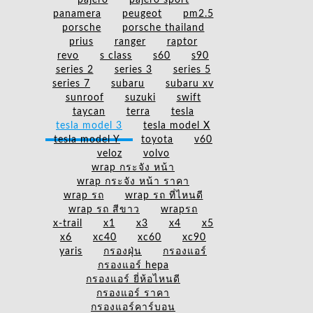
pajero
pajero sport
panamera
peugeot
pm2.5
porsche
porsche thailand
prius
ranger
raptor
revo
s class
s60
s90
series 2
series 3
series 5
series 7
subaru
subaru xv
sunroof
suzuki
swift
taycan
terra
tesla
tesla model 3
tesla model X
tesla model Y
toyota
v60
veloz
volvo
wrap กระจัง หน้า
wrap กระจัง หน้า ราคา
wrap รถ
wrap รถ ที่ไหนดี
wrap รถ สีขาว
wrapรถ
x-trail
x1
x3
x4
x5
x6
xc40
xc60
xc90
yaris
กรองฝุ่น
กรองแอร์
กรองแอร์ hepa
กรองแอร์ ยี่ห้อไหนดี
กรองแอร์ ราคา
กรองแอร์คาร์บอน