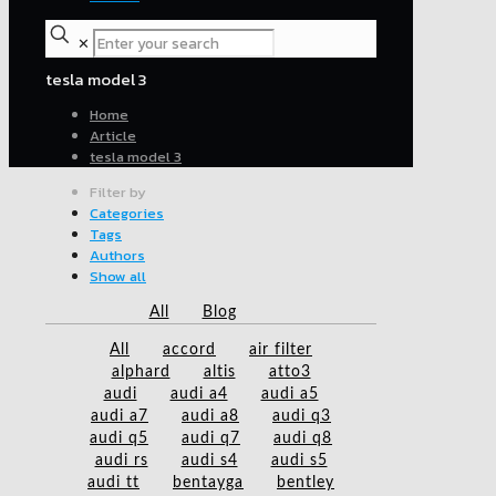
✕
tesla model 3
Home
Article
tesla model 3
Filter by
Categories
Tags
Authors
Show all
All
Blog
All
accord
air filter
alphard
altis
atto3
audi
audi a4
audi a5
audi a7
audi a8
audi q3
audi q5
audi q7
audi q8
audi rs
audi s4
audi s5
audi tt
bentayga
bentley