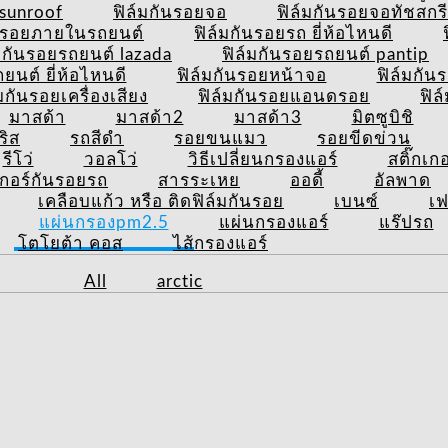
ยsunroof
ฟิล์มกันรอยจอ
ฟิล์มกันรอยจอทัชสกร
ันรอยภายในรถยนต์
ฟิล์มกันรอยรถ ยี่ห้อไหนดี
์มกันรอยรถยนต์ lazada
ฟิล์มกันรอยรถยนต์ pantip
นต์ ยี่ห้อไหนดี
ฟิล์มกันรอยหน้าจอ
ฟิล์มกัน
์มกันรอยเครื่องเสียง
ฟิล์มกันรอยแอนดรอย
ฟิล
มาสด้า
มาสด้า2
มาสด้า3
มิตซูบิชิ
ริส
รถสีดำ
รอยขนแมว
รอยขีดข่วน
รีโว่
วอลโว่
วิธีเปลี่ยนกรองแอร์
สติ๊กเก
เกอร์กันรอยรถ
สารระเหย
ออดี้
อัลพาด
เคลือบแก้ว หรือ ติดฟิล์มกันรอย
เบนซ์
เฟ
แผ่นกรองpm2.5
แผ่นกรองแอร์
แร๊ปรถ
โตโยต้า คอส
ไส้กรองแอร์
All
arctic