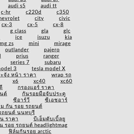
audi s5
audi tt
c-hr
c220d
c350
hevrolet
city
civic
cx-3
cx-5
cx-8
g class
gla
glc
v
ice
isuzu
kia
mg zs
mini
mirage
outlander
pajero
d
prius
ranger
series 7
subaru
model 3
tesla model X
ะจัง หน้า ราคา
wrap รถ
x6
xc40
xc60
ดี
กรองแอร์ ราคา
นต์
กันรอยมือจับประตู
ซีอาร์วี
ซีเอชอาร์
ล์ม กัน รอย รถยนต์
รถยนต์ นนทบุรี
ัน ราคา
บีเอ็มดับเบิ้ลยู
กัน รอย รถยนต์ headlightmag
ฟิล์มกันรอย arctic