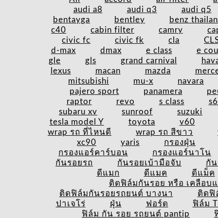
audi a8
audi q3
audi q5
bentayga
bentley
benz thaila
c40
cabin filter
camry
ca
civic fc
civic fk
cla
CL
d-max
dmax
e class
e co
gle
gls
grand carnival
hava
lexus
macan
mazda
merc
mitsubishi
mu-x
navara
pajero sport
panamera
pe
raptor
revo
s class
s
subaru xv
sunroof
suzuki
tesla model Y
toyota
v60
wrap รถ ที่ไหนดี
wrap รถ สีขาว
xc90
yaris
กรองฝุ่น
กรองแอร์คาร์บอน
กรองแอร์นาโน
กันรอยรถ
กันรอยเบ้ามือจับ
กั
ดีแมก
ดีแมค
ดีแม็ค
ติดฟิล์มกันรอย หรือ เคลือบแก
ติดฟิล์มกันรอยรถยนต์ บางนา
ติดฟ
ปาเจโร่
ฝุ่น
ฟอร์ด
ฟิล์ม 
ฟิล์ม กัน รอย รถยนต์ pantip
ฟ