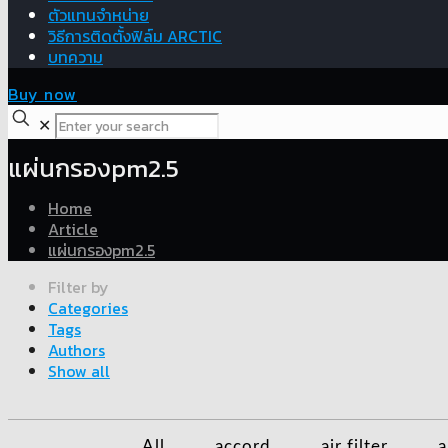
ตัวแทนจำหน่าย
วิธีการติดตั้งฟิล์ม ARCTIC
บทความ
Buy now
✕
แผ่นกรองpm2.5
Home
Article
แผ่นกรองpm2.5
Filter by
Categories
Tags
Authors
Show all
All
accord
air filter
a