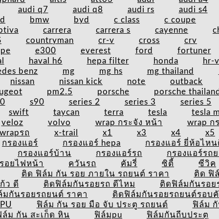
audi q7
audi q8
audi rs
audi s4
nd
bmw
byd
c class
c coupe
ptiva
carrera
carrera s
cayenne
c
S
countryman
cr-v
cross
crv
upe
e300
everest
ford
fortuner
l
haval h6
hepa filter
honda
hr-
edes benz
mg
mg hs
mg thailand
nissan
nissan kick
note
outback
ugeot
pm2.5
porsche
porsche thailan
60
s90
series 2
series 3
series 5
swift
taycan
terra
tesla
tesla 
veloz
volvo
wrap กระจัง หน้า
wrap กร
wrapรถ
x-trail
x1
x3
x4
x5
กรองแอร์
กรองแอร์ hepa
กรองแอร์ ยี่ห้อไหน
กรองแอร์บ้าน
กรองแอร์รถ
กรองแอร์รถย
นรอยไฟหน้า
ควันรถ
คัมรี่
ซิตี้
ซีวิค
ติด ฟิล์ม กัน รอย ภายใน รถยนต์ ราคา
ติด ฟิ
้ว ดี
ติดฟิล์มกันรอยรถ ดีไหม
ติดฟิล์มกันรอย
ิล์มกันรอยรถยนต์ ราคา
ติดฟิล์มกันรอยรถยนต์รอบค
TPU
ฟิล์ม กัน รอย มือ จับ ประตู รถยนต์
ฟิล์ม 
ิล์ม กัน สะเก็ด หิน
ฟิล์มpu
ฟิล์มกันถีบประตู