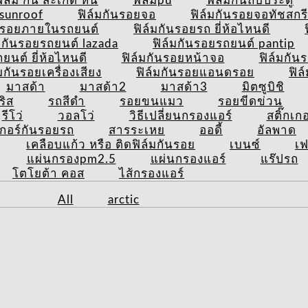
ิล์ม กัน สะเก็ด หิน
ฟิล์มpu
ฟิล์มกันถีบประตู
ยsunroof
ฟิล์มกันรอยจอ
ฟิล์มกันรอยจอทัชสกร
ันรอยภายในรถยนต์
ฟิล์มกันรอยรถ ยี่ห้อไหนดี
์มกันรอยรถยนต์ lazada
ฟิล์มกันรอยรถยนต์ pantip
นต์ ยี่ห้อไหนดี
ฟิล์มกันรอยหน้าจอ
ฟิล์มกัน
์มกันรอยเครื่องเสียง
ฟิล์มกันรอยแอนดรอย
ฟิล
มาสด้า
มาสด้า2
มาสด้า3
มิตซูบิชิ
ริส
รถสีดำ
รอยขนแมว
รอยขีดข่วน
รีโว่
วอลโว่
วิธีเปลี่ยนกรองแอร์
สติ๊กเก
เกอร์กันรอยรถ
สารระเหย
ออดี้
อัลพาด
เคลือบแก้ว หรือ ติดฟิล์มกันรอย
เบนซ์
เฟ
แผ่นกรองpm2.5
แผ่นกรองแอร์
แร๊ปรถ
โตโยต้า คอส
ไส้กรองแอร์
All
arctic