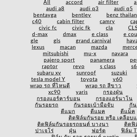
All
accord
air filter
a
audi a8
audi q3
audi q5
bentayga
bentley
benz thaila
c40
cabin filter
camry
ca
civic fc
civic fk
cla
CL
d-max
dmax
e class
e co
gle
gls
grand carnival
hava
lexus
macan
mazda
merc
mitsubishi
mu-x
navara
pajero sport
panamera
pe
raptor
revo
s class
s
subaru xv
sunroof
suzuki
tesla model Y
toyota
v60
wrap รถ ที่ไหนดี
wrap รถ สีขาว
xc90
yaris
กรองฝุ่น
กรองแอร์คาร์บอน
กรองแอร์นาโน
กันรอยรถ
กันรอยเบ้ามือจับ
กั
ดีแมก
ดีแมค
ดีแม็ค
ติดฟิล์มกันรอย หรือ เคลือบแก
ติดฟิล์มกันรอยรถยนต์ บางนา
ติดฟ
ปาเจโร่
ฝุ่น
ฟอร์ด
ฟิล์ม 