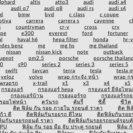
lphard
altis
atto3
audi
audi a4
audi q7
audi q8
audi rs
audi s4
nd
bmw
byd
c class
c coupe
ptiva
carrera
carrera s
cayenne
c
S
countryman
cr-v
cross
crv
upe
e300
everest
ford
fortuner
l
haval h6
hepa filter
honda
hr-
edes benz
mg
mg hs
mg thailand
nissan
nissan kick
note
outback
ugeot
pm2.5
porsche
porsche thailan
60
s90
series 2
series 3
series 5
swift
taycan
terra
tesla
tesla 
veloz
volvo
wrap กระจัง หน้า
wrap กร
wrapรถ
x-trail
x1
x3
x4
x5
กรองแอร์
กรองแอร์ hepa
กรองแอร์ ยี่ห้อไหน
กรองแอร์บ้าน
กรองแอร์รถ
กรองแอร์รถย
นรอยไฟหน้า
ควันรถ
คัมรี่
ซิตี้
ซีวิค
ติด ฟิล์ม กัน รอย ภายใน รถยนต์ ราคา
ติด ฟิ
้ว ดี
ติดฟิล์มกันรอยรถ ดีไหม
ติดฟิล์มกันรอย
ิล์มกันรอยรถยนต์ ราคา
ติดฟิล์มกันรอยรถยนต์รอบค
TPU
ฟิล์ม กัน รอย มือ จับ ประตู รถยนต์
ฟิล์ม 