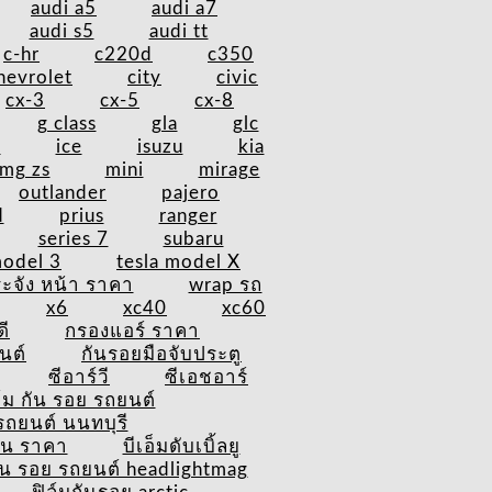
audi a5
audi a7
audi s5
audi tt
c-hr
c220d
c350
hevrolet
city
civic
cx-3
cx-5
cx-8
g class
gla
glc
v
ice
isuzu
kia
mg zs
mini
mirage
outlander
pajero
d
prius
ranger
series 7
subaru
model 3
tesla model X
ะจัง หน้า ราคา
wrap รถ
x6
xc40
xc60
ดี
กรองแอร์ ราคา
นต์
กันรอยมือจับประตู
ซีอาร์วี
ซีเอชอาร์
ล์ม กัน รอย รถยนต์
รถยนต์ นนทบุรี
ัน ราคา
บีเอ็มดับเบิ้ลยู
กัน รอย รถยนต์ headlightmag