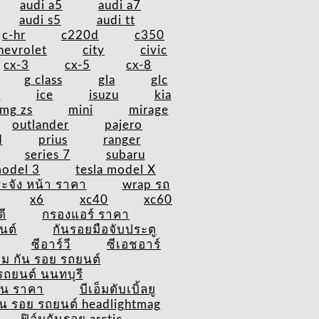
audi a5
audi a7
audi s5
audi tt
c-hr
c220d
c350
hevrolet
city
civic
cx-3
cx-5
cx-8
g class
gla
glc
v
ice
isuzu
kia
mg zs
mini
mirage
outlander
pajero
d
prius
ranger
series 7
subaru
model 3
tesla model X
ะจัง หน้า ราคา
wrap รถ
x6
xc40
xc60
ดี
กรองแอร์ ราคา
นต์
กันรอยมือจับประตู
ซีอาร์วี
ซีเอชอาร์
ล์ม กัน รอย รถยนต์
รถยนต์ นนทบุรี
ัน ราคา
บีเอ็มดับเบิ้ลยู
กัน รอย รถยนต์ headlightmag