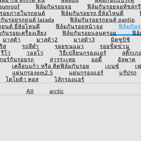
ิล์ม กัน สะเก็ด หิน
ฟิล์มpu
ฟิล์มกันถีบประตู
ยsunroof
ฟิล์มกันรอยจอ
ฟิล์มกันรอยจอทัชสกร
ันรอยภายในรถยนต์
ฟิล์มกันรอยรถ ยี่ห้อไหนดี
์มกันรอยรถยนต์ lazada
ฟิล์มกันรอยรถยนต์ pantip
นต์ ยี่ห้อไหนดี
ฟิล์มกันรอยหน้าจอ
ฟิล์มกัน
์มกันรอยเครื่องเสียง
ฟิล์มกันรอยแอนดรอย
ฟิล
มาสด้า
มาสด้า2
มาสด้า3
มิตซูบิชิ
ริส
รถสีดำ
รอยขนแมว
รอยขีดข่วน
รีโว่
วอลโว่
วิธีเปลี่ยนกรองแอร์
สติ๊กเก
เกอร์กันรอยรถ
สารระเหย
ออดี้
อัลพาด
เคลือบแก้ว หรือ ติดฟิล์มกันรอย
เบนซ์
เฟ
แผ่นกรองpm2.5
แผ่นกรองแอร์
แร๊ปรถ
โตโยต้า คอส
ไส้กรองแอร์
All
arctic