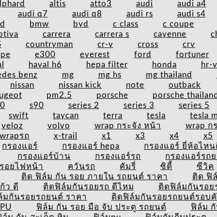
lphard
altis
atto3
audi
audi a4
audi q7
audi q8
audi rs
audi s4
nd
bmw
byd
c class
c coupe
ptiva
carrera
carrera s
cayenne
c
S
countryman
cr-v
cross
crv
upe
e300
everest
ford
fortuner
l
haval h6
hepa filter
honda
hr-
edes benz
mg
mg hs
mg thailand
nissan
nissan kick
note
outback
ugeot
pm2.5
porsche
porsche thailan
60
s90
series 2
series 3
series 5
swift
taycan
terra
tesla
tesla 
veloz
volvo
wrap กระจัง หน้า
wrap กร
wrapรถ
x-trail
x1
x3
x4
x5
กรองแอร์
กรองแอร์ hepa
กรองแอร์ ยี่ห้อไหน
กรองแอร์บ้าน
กรองแอร์รถ
กรองแอร์รถย
นรอยไฟหน้า
ควันรถ
คัมรี่
ซิตี้
ซีวิค
ติด ฟิล์ม กัน รอย ภายใน รถยนต์ ราคา
ติด ฟิ
้ว ดี
ติดฟิล์มกันรอยรถ ดีไหม
ติดฟิล์มกันรอย
ิล์มกันรอยรถยนต์ ราคา
ติดฟิล์มกันรอยรถยนต์รอบค
TPU
ฟิล์ม กัน รอย มือ จับ ประตู รถยนต์
ฟิล์ม 