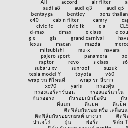
All
accord
air filter
a
audi a8
audi q3
audi q5
bentayga
bentley
benz thaila
c40
cabin filter
camry
ca
civic fc
civic fk
cla
CL
d-max
dmax
e class
e co
gle
gls
grand carnival
hava
lexus
macan
mazda
merc
mitsubishi
mu-x
navara
pajero sport
panamera
pe
raptor
revo
s class
s
subaru xv
sunroof
suzuki
tesla model Y
toyota
v60
wrap รถ ที่ไหนดี
wrap รถ สีขาว
xc90
yaris
กรองฝุ่น
กรองแอร์คาร์บอน
กรองแอร์นาโน
กันรอยรถ
กันรอยเบ้ามือจับ
กั
ดีแมก
ดีแมค
ดีแม็ค
ติดฟิล์มกันรอย หรือ เคลือบแก
ติดฟิล์มกันรอยรถยนต์ บางนา
ติดฟ
ปาเจโร่
ฝุ่น
ฟอร์ด
ฟิล์ม 