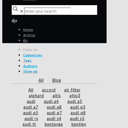
✕
ฝุ่น
Home
Article
ฝุ่น
Filter by
Categories
Tags
Authors
Show all
All
Blog
All
accord
air filter
alphard
altis
atto3
audi
audi a4
audi a5
audi a7
audi a8
audi q3
audi q5
audi q7
audi q8
audi rs
audi s4
audi s5
audi tt
bentayga
bentley