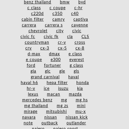
benz thailand
bmw
byd
c class
c coupe
c-hr
c220d
c350
c40
cabin filter
camry
captiva
carrera
carrera s
cayenne
chevrolet
city
civic
civic fc
civic fk
cla
CLS
countryman
cr-v
cross
crv
cx-3
cx-5
cx-8
d-max
dmax
e class
e coupe
e300
everest
ford
fortuner
g class
gla
glc
gle
gls
grand carnival
haval
haval h6
hepa filter
honda
hr-v
ice
isuzu
kia
lexus
macan
mazda
mercedes benz
mg
mg hs
mg thailand
mg zs
mini
mirage
mitsubishi
mu-x
navara
nissan
nissan kick
note
outback
outlander