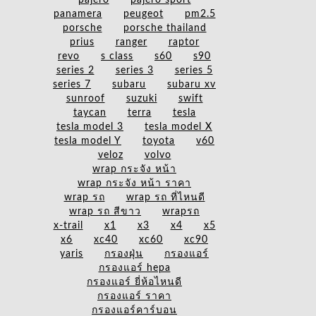
pajero
pajero sport
panamera
peugeot
pm2.5
porsche
porsche thailand
prius
ranger
raptor
revo
s class
s60
s90
series 2
series 3
series 5
series 7
subaru
subaru xv
sunroof
suzuki
swift
taycan
terra
tesla
tesla model 3
tesla model X
tesla model Y
toyota
v60
veloz
volvo
wrap กระจัง หน้า
wrap กระจัง หน้า ราคา
wrap รถ
wrap รถ ที่ไหนดี
wrap รถ สีขาว
wrapรถ
x-trail
x1
x3
x4
x5
x6
xc40
xc60
xc90
yaris
กรองฝุ่น
กรองแอร์
กรองแอร์ hepa
กรองแอร์ ยี่ห้อไหนดี
กรองแอร์ ราคา
กรองแอร์คาร์บอน