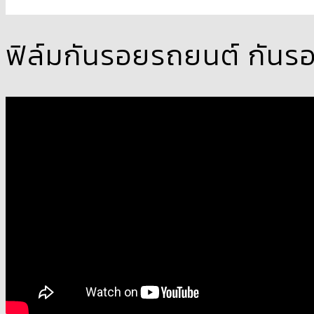
ฟิล์มกันรอยรถยนต์ กัน