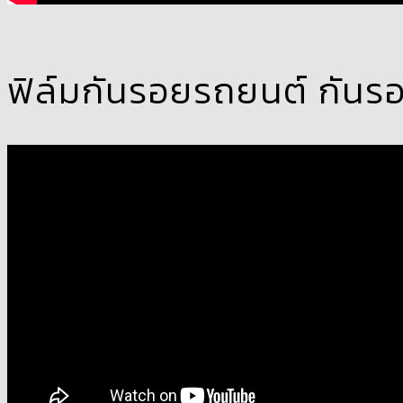
ฟิล์มกันรอยรถยนต์ กัน