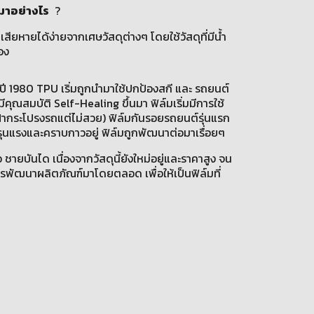
นมาอย่างไร
?
ียหายได้ง่ายจากเศษวัสดุต่างๆ โดยใช้วัสดุที่มีน้ำ
อง
วงปี 1980 TPU เริ่มถูกนำมาใช้ปกป้องสกี และ รถยนต์
คุณสมบัติ Self-Healing ขึ้นมา ฟิล์มเริ่มมีการใช้
ือฝากระโปรงรถแต่ไม่สวย) ฟิล์มกันรอยรถยนต์รุ่นแรก
งรุนแรงและคราบกาวอยู่ ฟิล์มถูกพัฒนาต่อมาเรื่อยๆ
ชายบันได เนื่องจากวัสดุนี้ยังใหม่อยู่และราคาสูง จน
ูตรพัฒนาผลิตภัณฑ์มาโดยตลอด เพื่อให้เป็นฟิล์มที่