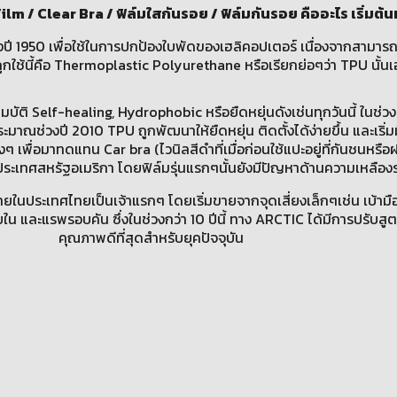
lm / Clear Bra / ฟิล์มใสกันรอย / ฟิล์มกันรอย คืออะไร เริ่มต้
ปี 1950 เพื่อใช้ในการปกป้องใบพัดของเฮลิคอปเตอร์ เนื่องจากสามารถเส
ี่ถูกใช้นี้คือ Thermoplastic Polyurethane หรือเรียกย่อๆว่า TPU นั้นเ
ณสมบัติ Self-healing, Hydrophobic หรือยืดหยุ่นดังเช่นทุกวันนี้ ในช่
ณช่วงปี 2010 TPU ถูกพัฒนาให้ยืดหยุ่น ติดตั้งได้ง่ายขึ้น และเริ่มมี
ๆ เพื่อมาทดแทน Car bra (ไวนิลสีดำที่เมื่อก่อนใช้แปะอยู่ที่กันชนหร
ที่ประเทศสหรัฐอเมริกา โดยฟิล์มรุ่นแรกๆนั้นยังมีปัญหาด้านความเหลือ
ายในประเทศไทยเป็นเจ้าแรกๆ โดยเริ่มขายจากจุดเสี่ยงเล็กๆเช่น เบ้ามือ 
ยใน และแรพรอบคัน ซึ่งในช่วงกว่า 10 ปีนี้ ทาง ARCTIC ได้มีการปรับส
คุณภาพดีที่สุดสำหรับยุคปัจจุบัน