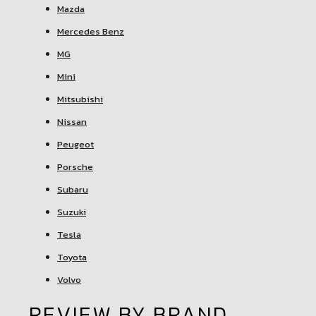
Mazda
Mercedes Benz
MG
Mini
Mitsubishi
Nissan
Peugeot
Porsche
Subaru
Suzuki
Tesla
Toyota
Volvo
REVIEW BY BRAND