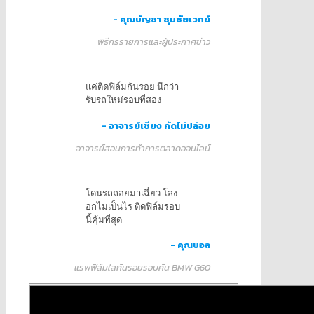
- คุณบัญชา ชุมชัยเวทย์
พิธีกรรายการและผู้ประกาศข่าว
แค่ติดฟิล์มกันรอย นึกว่า
รับรถใหม่รอบที่สอง
- อาจารย์เชียง กัดไม่ปล่อย
อาจารย์สอนการทำการตลาดออนไลน์
โดนรถถอยมาเฉี่ยว โล่ง
อกไม่เป็นไร ติดฟิล์มรอบ
นี้คุ้มที่สุด
- คุณบอล
แรพฟิล์มใสกันรอยรอบคัน BMW G60