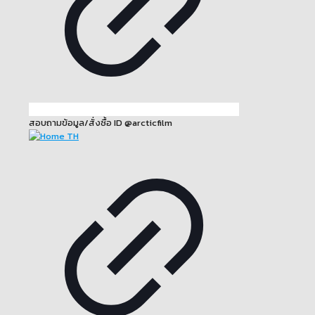
สอบถามข้อมูล/สั่งซื้อ ID @arcticfilm